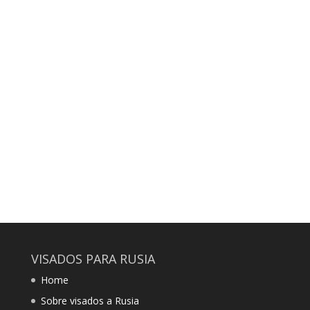
datos son correctos у completos у
comunique cualquier anomalía al
encargado de entregárselo.
El visado se hace según las fechas que
figuran en la invitación aportada por el
solicitante, el seguro de viaje y el
formulario de solicitud de visado.
VISADOS PARA RUSIA
Home
Sobre visados a Rusia